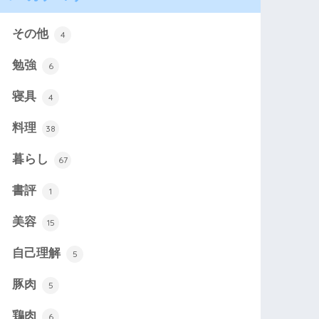
その他
4
勉強
6
寝具
4
料理
38
暮らし
67
書評
1
美容
15
自己理解
5
豚肉
5
鶏肉
6