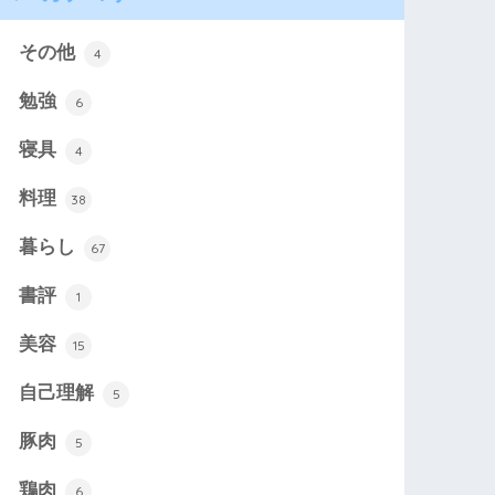
その他
4
勉強
6
寝具
4
料理
38
暮らし
67
書評
1
美容
15
自己理解
5
豚肉
5
鶏肉
6