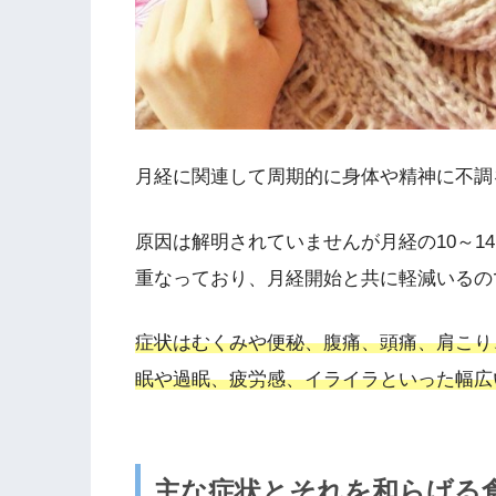
月経に関連して周期的に身体や精神に不調
原因は解明されていませんが月経の10～1
重なっており、月経開始と共に軽減いるの
症状はむくみや便秘、腹痛、頭痛、肩こり
眠や過眠、疲労感、イライラといった幅広い
主な症状とそれを和らげる