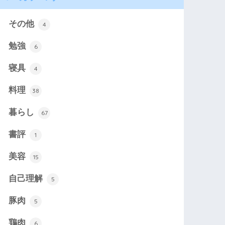
その他
4
勉強
6
寝具
4
料理
38
暮らし
67
書評
1
美容
15
自己理解
5
豚肉
5
鶏肉
6